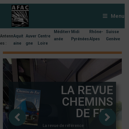
Menu
Méditerr
Midi
Rhône-
Suisse
Antenn
Aquit
Auver
Centre
anée
Pyrénées
Alpes
Genève
es :
aine
gne
Loire
LA REVUE
CHEMINS
DE FER
La revue de référence