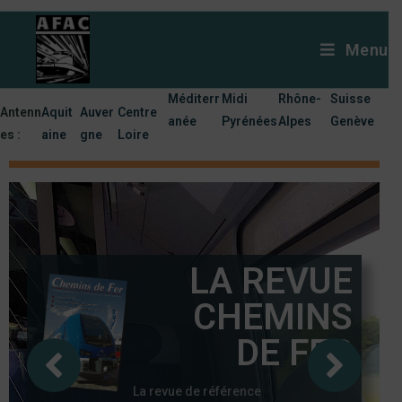
Menu
Méditerr
Midi
Rhône-
Suisse
Antenn
Aquit
Auver
Centre
anée
Pyrénées
Alpes
Genève
es :
aine
gne
Loire
LA REVUE
CHEMINS
DE FER
La revue de référence