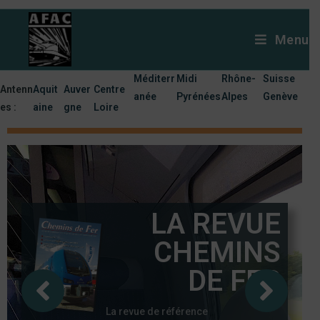
Menu
Méditerr
Midi
Rhône-
Suisse
Antenn
Aquit
Auver
Centre
anée
Pyrénées
Alpes
Genève
es :
aine
gne
Loire
LA REVUE
CHEMINS
DE FER
La revue de référence