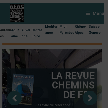
Menu
Méditerr
Midi
Rhône-
Suisse
Antenn
Aquit
Auver
Centre
anée
Pyrénées
Alpes
Genève
es :
aine
gne
Loire
LA REVUE
CHEMINS
DE FER
La revue de référence